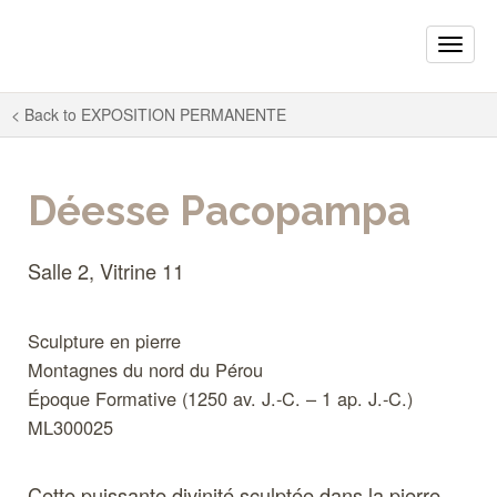
Toggle
naviga
< Back to
EXPOSITION PERMANENTE
Déesse Pacopampa
Salle 2, Vitrine 11
Sculpture en pierre
Montagnes du nord du Pérou
Époque Formative (1250 av. J.-C. – 1 ap. J.-C.)
ML300025
Cette puissante divinité sculptée dans la pierre