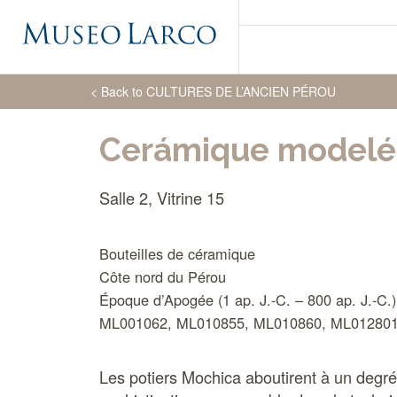
< Back to
CULTURES DE L’ANCIEN PÉROU
Cerámique modelé
Salle 2, Vitrine 15
Bouteilles de céramique
Côte nord du Pérou
Époque d’Apogée (1 ap. J.-C. – 800 ap. J.-C.)
ML001062, ML010855, ML010860, ML01280
Les potiers Mochica aboutirent à un degré 