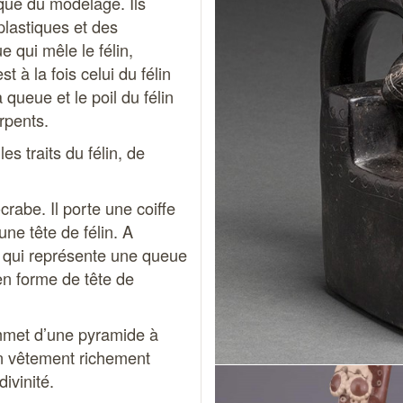
que du modelage. Ils
plastiques et des
 qui mêle le félin,
st à la fois celui du félin
a queue et le poil du félin
rpents.
s traits du félin, de
abe. Il porte une coiffe
ne tête de félin. A
e qui représente une queue
 en forme de tête de
mmet d’une pyramide à
un vêtement richement
divinité.