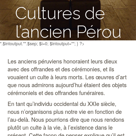
Cultures de
l’ancien Pérou
".$intoutput."".$sep; $i=0; $intoutput=""; } ?>
Salles 2, 3 et 4
Les anciens péruviens honoraient leurs dieux
avec des offrandes et des cérémonies, et ils
vouaient un culte à leurs morts. Les œuvres d’art
que nous admirons aujourd’hui étaient des objets
cérémoniels et des offrandes funéraires.
En tant qu’individu occidental du XXIe siècle,
nous n’organisons plus notre vie en fonction de
l’au-delà. Nous pourrions dire que nous rendons
plutôt un culte à la vie, à l’existence dans le
présent. Cette façon de penser explique qu’il est