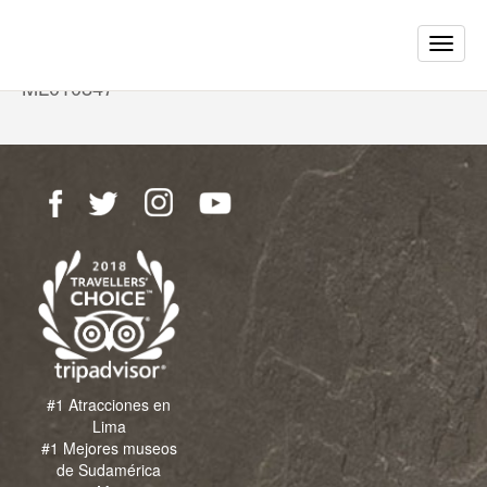
>
Toggle
Pieza Larco
naviga
ML010847
#1 Atracciones en
Lima
#1 Mejores museos
de Sudamérica