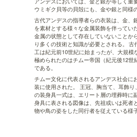
アンデスにおいては、金と銀が等しく重
ウミギク貝等の貝殻にも、金や銀と同様
古代アンデスの指導者らの衣装は、金、
を素材とする様々な金属装飾を伴っていた
金属の状態として存在していないことか
り多くの技術と知識が必要とされる。 古
工は紀元前10世紀に始まったが、大規模
極められたのはチムー帝国（紀元後12世紀
である。
チムー文化に代表されるアンデス社会に
装に使用された。 王冠、胸当て、耳飾り
の装身具一式は、エリート層の埋葬時に副
身具に表される図像は、先祖或いは死者
物や鳥の姿をした同行者を従えている様