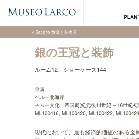
PLAN 
< Back to
黄金と装身具
銀の王冠と装飾
ルーム12、ショーケース144
金属
ペルー北海岸
チムー文化、帝国期(紀元後14世紀 – 16世紀初
ML100416, ML100420, ML100422, ML10042
現代において、最も経済的価値のある金