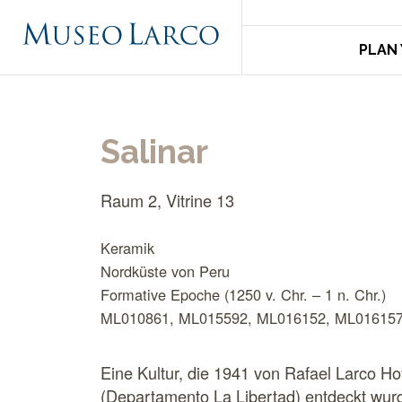
< Back to
KULTUREN ALTPERUS
PLAN 
Salinar
Raum 2, Vitrine 13
Keramik
Nordküste von Peru
Formative Epoche (1250 v. Chr. – 1 n. Chr.)
ML010861, ML015592, ML016152, ML01615
Eine Kultur, die 1941 von Rafael Larco H
(Departamento La Libertad) entdeckt wurd