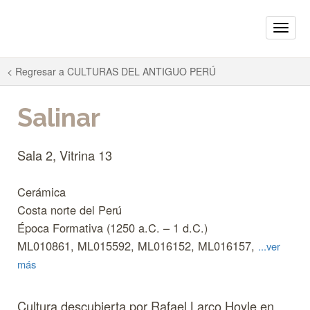
Toggle
naviga
< Regresar a
CULTURAS DEL ANTIGUO PERÚ
Salinar
Sala 2, Vitrina 13
Cerámica
Costa norte del Perú
Época Formativa (1250 a.C. – 1 d.C.)
ML010861, ML015592, ML016152, ML016157,
...ver
más
Cultura descubierta por Rafael Larco Hoyle en