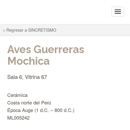
Toggle
naviga
< Regresar a
SINCRETISMO
Aves Guerreras
Mochica
Sala 6, Vitrina 67
Cerámica
Costa norte del Perú
Época Auge (1 d.C. – 800 d.C.)
ML005242