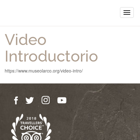
Toggle
naviga
Video
Introductorio
https://www.museolarco.org/video-intro/