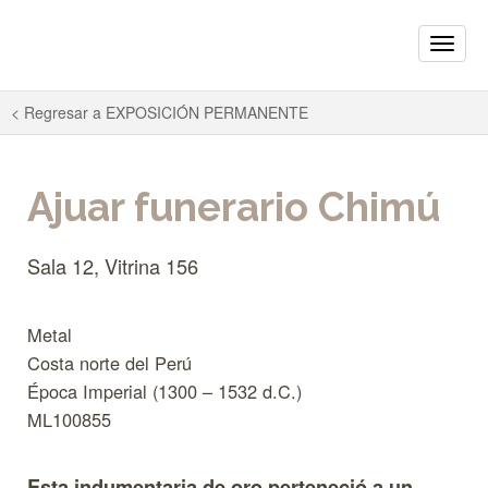
Toggle
naviga
< Regresar a
EXPOSICIÓN PERMANENTE
Ajuar funerario Chimú
Sala 12, Vitrina 156
Metal
Costa norte del Perú
Época Imperial (1300 – 1532 d.C.)
ML100855
Esta indumentaria de oro perteneció a un