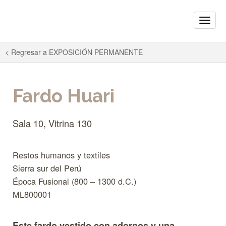
Toggle
naviga
< Regresar a
EXPOSICIÓN PERMANENTE
Fardo Huari
Sala 10, Vitrina 130
Restos humanos y textiles
Sierra sur del Perú
Época Fusional (800 – 1300 d.C.)
ML800001
Este fardo vestido con adornos y una